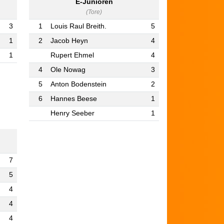
E-Junioren
(Tore)
3
1
Louis Raul Breith.
5
1
2
Jacob Heyn
4
1
Rupert Ehmel
4
4
Ole Nowag
3
5
Anton Bodenstein
2
6
Hannes Beese
1
Henry Seeber
1
7
5
4
4
4