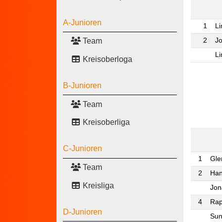
A-Junioren
1
L
2
J
Team
Li
Kreisoberloga
B-Junioren
Team
Kreisoberliga
C-Junioren
1
Gle
Team
2
Han
Kreisliga
Jon
4
Rap
D-Junioren
Sun