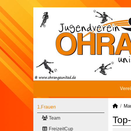
Vere
Man
1.Frauen
Top-
Team
FreizeitCup