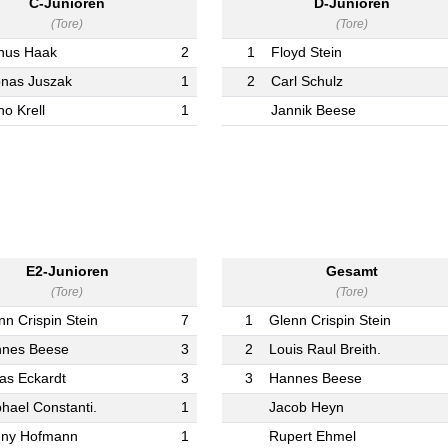
C-Junioren
D-Junioren
(Tore)
(Tore)
inus Haak
2
1
Floyd Stein
onas Juszak
1
2
Carl Schulz
no Krell
1
Jannik Beese
E2-Junioren
Gesamt
(Tore)
(Tore)
nn Crispin Stein
7
1
Glenn Crispin Stein
nes Beese
3
2
Louis Raul Breith.
as Eckardt
3
3
Hannes Beese
hael Constanti.
1
Jacob Heyn
ny Hofmann
1
Rupert Ehmel