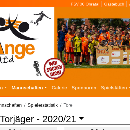
FSV 06 Ohratal
Gästebuch
in
Mannschaften
Galerie
Sponsoren
Spielstätten
nschaften
Spielerstatistik
Tore
Torjäger -
2020/21